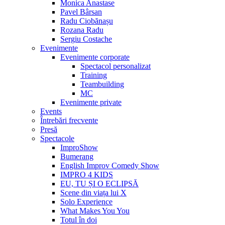
Monica Anastase
Pavel Bârsan
Radu Ciobănașu
Rozana Radu
Sergiu Costache
Evenimente
Evenimente corporate
Spectacol personalizat
Training
Teambuilding
MC
Evenimente private
Events
Întrebări frecvente
Presă
Spectacole
ImproShow
Bumerang
English Improv Comedy Show
IMPRO 4 KIDS
EU, TU ȘI O ECLIPSĂ
Scene din viața lui X
Solo Experience
What Makes You You
Totul în doi