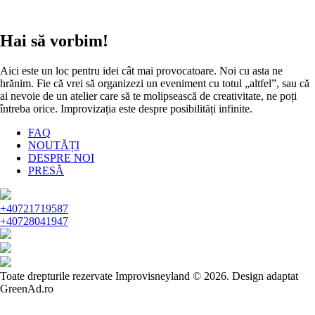
Hai să vorbim!
Aici este un loc pentru idei cât mai provocatoare. Noi cu asta ne
hrănim. Fie că vrei să organizezi un eveniment cu totul „altfel”, sau că
ai nevoie de un atelier care să te molipsească de creativitate, ne poți
întreba orice. Improvizația este despre posibilități infinite.
FAQ
NOUTĂȚI
DESPRE NOI
PRESĂ
+40721719587
+40728041947
Toate drepturile rezervate Improvisneyland © 2026.
Design adaptat
GreenAd.ro