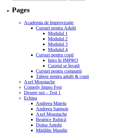
for:
Pages
Academia de Improvizație
Cursuri pentru Adulți
Modulul 1
Modulul 2
Modulul 3
Modulul 4
Cursuri pentru copii
Intro în IMPRO
Curajul se învață
Cursuri pentru companii
Tabere pentru adulți & copii
Axel Moustache
Comedy Impro Fest
Despre noi – Test 1
Echipa
Andreea Mateiu
Andreea Samson
Axel Moustache
Beatrice Rubică
Doina Antohi
Mădălin Mandin