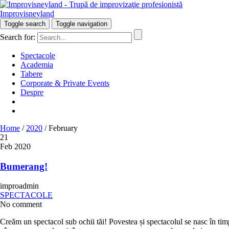
Improvisneyland
Râzi inteligent!
Toggle search
Toggle navigation
Search for:
Spectacole
Academia
Tabere
Corporate & Private Events
Despre
Home
/
2020
/
February
21
Feb 2020
Bumerang!
improadmin
SPECTACOLE
No comment
Creăm un spectacol sub ochii tăi! Povestea și spectacolul se nasc în timp