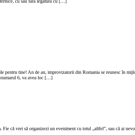
uternice, cu sau fără legătură cu […]
e pentru tine! An de an, improvizatorii din Romania se reunesc în mijlocul
 numarul 6, va avea loc […]
Fie că vrei să organizezi un eveniment cu totul „altfel”, sau că ai nevoie