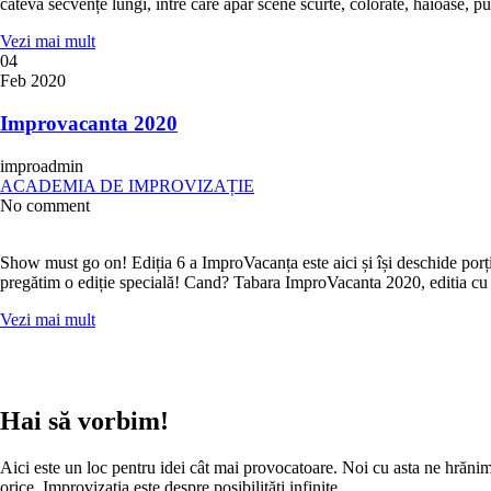
câteva secvențe lungi, între care apar scene scurte, colorate, haioase, p
Vezi mai mult
04
Feb 2020
Improvacanta 2020
improadmin
ACADEMIA DE IMPROVIZAȚIE
No comment
Show must go on! Ediția 6 a ImproVacanța este aici și își deschide porțil
pregătim o ediție specială! Cand? Tabara ImproVacanta 2020, editia cu
Vezi mai mult
Hai să vorbim!
Aici este un loc pentru idei cât mai provocatoare. Noi cu asta ne hrănim. 
orice. Improvizația este despre posibilități infinite.