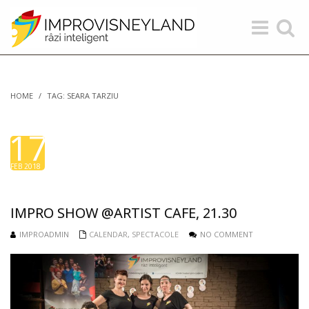
Toggle
Toggle
navigation
search
HOME
/
TAG: SEARA TARZIU
17
FEB 2018
IMPRO SHOW @ARTIST CAFE, 21.30
IMPROADMIN
CALENDAR
,
SPECTACOLE
NO COMMENT