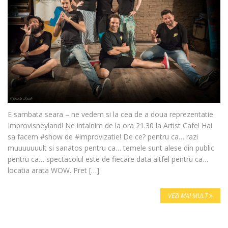
E sambata seara – ne vedem si la cea de a doua reprezentatie
Improvisneyland! Ne intalnim de la ora 21.30 la Artist Cafe! Hai
sa facem #show de #improvizatie! De ce? pentru ca… razi
muuuuuuult si sanatos pentru ca… temele sunt alese din public
pentru ca… spectacolul este de fiecare data altfel pentru ca…
locatia arata WOW. Pret […]
VEZI MAI MULT