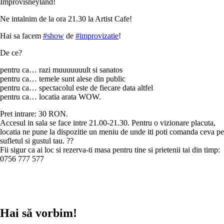
Improvisneyland!
Ne intalnim de la ora 21.30 la Artist Cafe!
Hai sa facem
#show
de
#improvizatie
!
De ce?
pentru ca… razi muuuuuuult si sanatos
pentru ca… temele sunt alese din public
pentru ca… spectacolul este de fiecare data altfel
pentru ca… locatia arata WOW.
Pret intrare: 30 RON.
Accesul in sala se face intre 21.00-21.30. Pentru o vizionare placuta,
locatia ne pune la dispozitie un meniu de unde iti poti comanda ceva pe
sufletul si gustul tau. ??
Fii sigur ca ai loc si rezerva-ti masa pentru tine si prietenii tai din timp:
0756 777 577
Hai să vorbim!