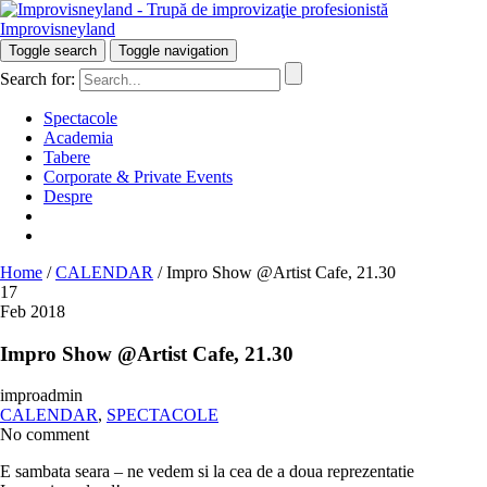
Improvisneyland
Râzi inteligent!
Toggle search
Toggle navigation
Search for:
Spectacole
Academia
Tabere
Corporate & Private Events
Despre
Home
/
CALENDAR
/
Impro Show @Artist Cafe, 21.30
17
Feb 2018
Impro Show @Artist Cafe, 21.30
improadmin
CALENDAR
,
SPECTACOLE
No comment
E sambata seara – ne vedem si la cea de a doua reprezentatie