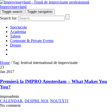
Improvisneyland
Râzi inteligent!
Toggle search
Toggle navigation
Search for:
Spectacole
Academia
Tabere
Corporate & Private Events
Despre
Home
/
Tag: festival international de improvizatie
23
Jan 2017
Premieră la IMPRO Amsterdam – What Makes You
You?
improadmin
CALENDAR
,
DESPRE NOI
,
NOUTĂȚI
No comment