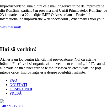
Improvisneyland, una dintre cele mai longevive trupe de improvizație
din România, participă în preajma zilei Unirii Principatelor Române, pe
23 ianuarie, la a 22-a ediție IMPRO Amsterdam – Festivalul
internațional de improvizație – cu spectacolul „What makes you you”.
Vezi mai mult
Hai să vorbim!
Aici este un loc pentru idei cât mai provocatoare. Noi cu asta ne
hrănim. Fie că vrei să organizezi un eveniment cu totul „altfel”, sau că
ai nevoie de un atelier care să te molipsească de creativitate, ne poți
întreba orice. Improvizația este despre posibilități infinite.
FAQ
NOUTĂȚI
DESPRE NOI
PRESĂ
+40721719587