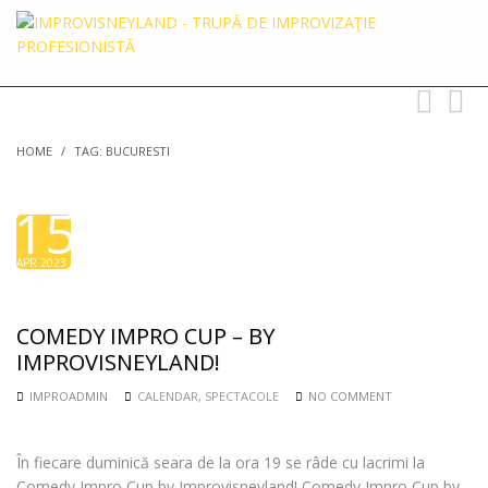
Toggle
Toggl
navigation
searc
HOME
/
TAG: BUCURESTI
15
APR 2023
COMEDY IMPRO CUP – BY
IMPROVISNEYLAND!
IMPROADMIN
CALENDAR
,
SPECTACOLE
NO COMMENT
În fiecare duminică seara de la ora 19 se râde cu lacrimi la
Comedy Impro Cup by Improvisneyland! Comedy Impro Cup by