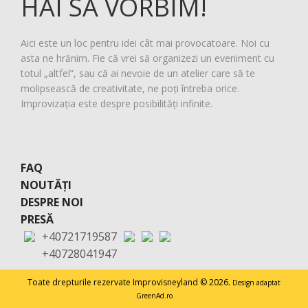
HAI SĂ VORBIM!
Aici este un loc pentru idei cât mai provocatoare. Noi cu
asta ne hrănim. Fie că vrei să organizezi un eveniment cu
totul „altfel”, sau că ai nevoie de un atelier care să te
molipsească de creativitate, ne poți întreba orice.
Improvizația este despre posibilități infinite.
FAQ
NOUTĂȚI
DESPRE NOI
PRESĂ
+40721719587
+40728041947
Toate drepturile rezervate Improvisneyland © 2026.
Design adaptat
GreenAd.ro