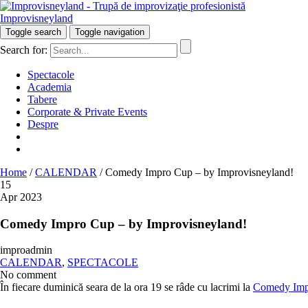
Improvisneyland
Râzi inteligent!
Toggle search
Toggle navigation
Search for:
Spectacole
Academia
Tabere
Corporate & Private Events
Despre
Home
/
CALENDAR
/
Comedy Impro Cup – by Improvisneyland!
15
Apr 2023
Comedy Impro Cup – by Improvisneyland!
improadmin
CALENDAR
,
SPECTACOLE
No comment
În fiecare duminică seara de la ora 19 se râde cu lacrimi la
Comedy Imp