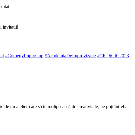
uitat:
invitații!
ent
#ComedyImproCup
#AcademiaDeImprovizatie
#CIC
#CIC2023
 de un atelier care să te molipsească de creativitate, ne poți întreba