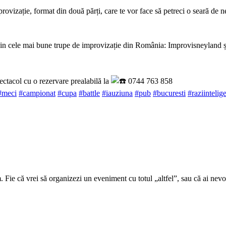
ație, format din două părți, care te vor face să petreci o seară de ne
cele mai bune trupe de improvizație din România: Improvisneyland și 
pectacol cu o rezervare prealabilă la
0744 763 858
#meci
#campionat
#cupa
#battle
#iauziuna
#pub
#bucuresti
#raziintelig
Fie că vrei să organizezi un eveniment cu totul „altfel”, sau că ai nevoie