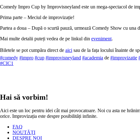
Comedy Impro Cup by Improvisneyland este un mega-spectacol de improviz
Prima parte – Meciul de improvizație!
Partea a doua – După o scurtă pauză, urmează Comedy Show cu una din 
Mai multe detalii puteți vedea de pe linkul din
eveniment
.
Biletele se pot cumpăra direct de
aici
sau de la fața locului înainte de s
#comedy
#impro
#cup
#improvisneyland
#academia
de
#improvizatie
#CIC1
Hai să vorbim!
Aici este un loc pentru idei cât mai provocatoare. Noi cu asta ne hrănim. 
orice. Improvizația este despre posibilități infinite.
FAQ
NOUTĂȚI
DESPRE NOI