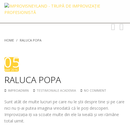
Toggle
Toggl
navigation
searc
HOME
/
RALUCA POPA
05
MAY 2016
RALUCA POPA
IMPROADMIN
TESTIMONIALE ACADEMIA
NO COMMENT
Sunt atât de multe lucruri pe care nu le știi despre tine și pe care
nici nu ți-ai putea imagina vreodată că le poți descoperi.
Improvizația iți va scoate multe din ele la iveală și vei rămâne
total uimit.