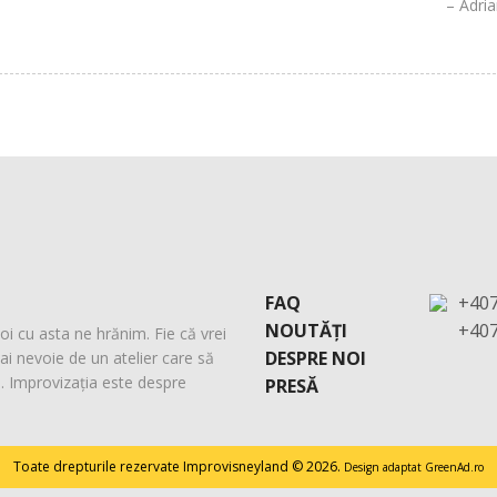
Adria
FAQ
+40
NOUTĂȚI
+40
oi cu asta ne hrănim. Fie că vrei
DESPRE NOI
ai nevoie de un atelier care să
e. Improvizația este despre
PRESĂ
Toate drepturile rezervate Improvisneyland © 2026.
Design adaptat GreenAd.ro