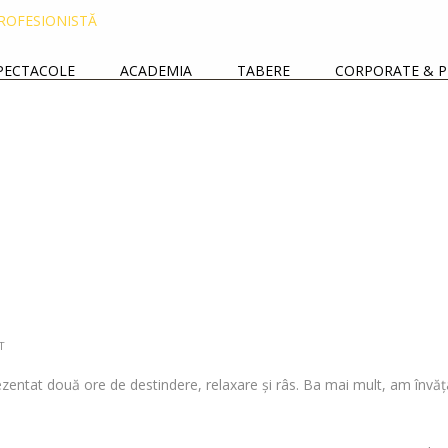
PECTACOLE
ACADEMIA
TABERE
CORPORATE & P
T
zentat două ore de destindere, relaxare și râs. Ba mai mult, am învăța