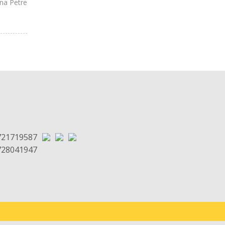
na Petre
721719587
728041947