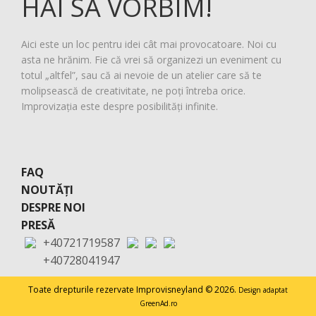
HAI SĂ VORBIM!
Aici este un loc pentru idei cât mai provocatoare. Noi cu
asta ne hrănim. Fie că vrei să organizezi un eveniment cu
totul „altfel”, sau că ai nevoie de un atelier care să te
molipsească de creativitate, ne poți întreba orice.
Improvizația este despre posibilități infinite.
FAQ
NOUTĂȚI
DESPRE NOI
PRESĂ
+40721719587
+40728041947
Toate drepturile rezervate Improvisneyland © 2026.
Design adaptat
GreenAd.ro