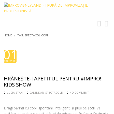
Toggle
Toggl
navigation
searc
HOME
/
TAG: SPECTACOL COPII
01
APR 2018
HRĂNEȘTE-I APETITUL PENTRU #IMPRO!
KIDS SHOW
LUCIA STAN
CALENDAR
,
SPECTACOLE
NO COMMENT
Dragi părinți cu copii spontani, inteligenți și puși pe șotii, vă
invităm la un show inedit alături de prichindei, în fosta Ceainaria