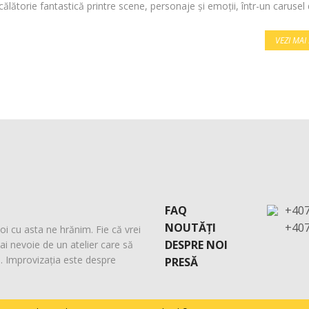
ălătorie fantastică printre scene, personaje și emoții, într-un carusel d
VEZI MA
FAQ
+40
NOUTĂȚI
+40
oi cu asta ne hrănim. Fie că vrei
DESPRE NOI
ai nevoie de un atelier care să
e. Improvizația este despre
PRESĂ