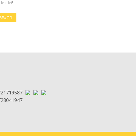
e idei!
I MULT
721719587
728041947