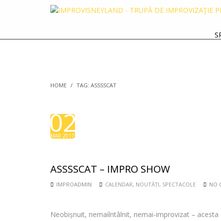
S
HOME
/
TAG: ASSSSCAT
02
MAR 2017
ASSSSCAT – IMPRO SHOW
IMPROADMIN
CALENDAR
,
NOUTĂȚI
,
SPECTACOLE
NO 
Neobișnuit, nemaiîntâlnit, nemai-improvizat – acest