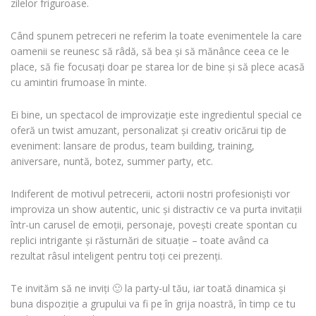
zilelor friguroase.
Când spunem petreceri ne referim la toate evenimentele la care
oamenii se reunesc să râdă, să bea și să mănânce ceea ce le
place, să fie focusați doar pe starea lor de bine și să plece acasă
cu amintiri frumoase în minte.
Ei bine, un spectacol de improvizație este ingredientul special ce
oferă un twist amuzant, personalizat și creativ oricărui tip de
eveniment: lansare de produs, team building, training,
aniversare, nuntă, botez, summer party, etc.
Indiferent de motivul petrecerii, actorii nostri profesioniști vor
improviza un show autentic, unic și distractiv ce va purta invitații
într-un carusel de emoții, personaje, povești create spontan cu
replici intrigante și răsturnări de situație – toate având ca
rezultat râsul inteligent pentru toți cei prezenți.
Te invităm să ne inviți 🙂 la party-ul tău, iar toată dinamica și
buna dispoziție a grupului va fi pe în grija noastră, în timp ce tu