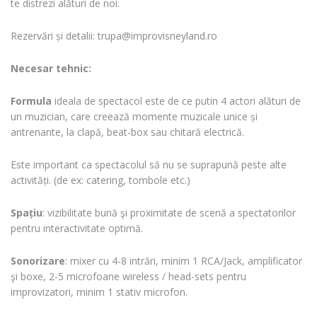
te distrezi alături de noi.
Rezervări și detalii: trupa@improvisneyland.ro
Necesar tehnic:
Formula
ideala de spectacol este de ce putin 4 actori alături de
un muzician, care creează momente muzicale unice și
antrenante, la clapă, beat-box sau chitară electrică.
Este important ca spectacolul să nu se suprapună peste alte
activități. (de ex: catering, tombole etc.)
Spațiu
: vizibilitate bună şi proximitate de scenă a spectatorilor
pentru interactivitate optimă.
Sonorizare
: mixer cu 4-8 intrări, minim 1 RCA/Jack, amplificator
şi boxe, 2-5 microfoane wireless / head-sets pentru
improvizatori, minim 1 stativ microfon.