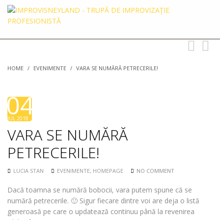
Toggle
Toggl
navigation
searc
HOME
/
EVENIMENTE
/
VARA SE NUMĂRĂ PETRECERILE!
04
JUL 2018
VARA SE NUMĂRĂ
PETRECERILE!
LUCIA STAN
EVENIMENTE
,
HOMEPAGE
NO COMMENT
Dacă toamna se numără bobocii, vara putem spune că se
numără petrecerile. 🙂 Sigur fiecare dintre voi are deja o listă
generoasă pe care o updatează continuu până la revenirea