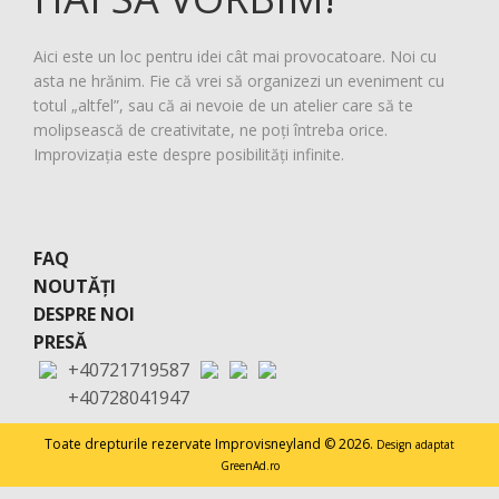
Aici este un loc pentru idei cât mai provocatoare. Noi cu
asta ne hrănim. Fie că vrei să organizezi un eveniment cu
totul „altfel”, sau că ai nevoie de un atelier care să te
molipsească de creativitate, ne poți întreba orice.
Improvizația este despre posibilități infinite.
FAQ
NOUTĂȚI
DESPRE NOI
PRESĂ
+40721719587
+40728041947
Toate drepturile rezervate Improvisneyland © 2026.
Design adaptat
GreenAd.ro