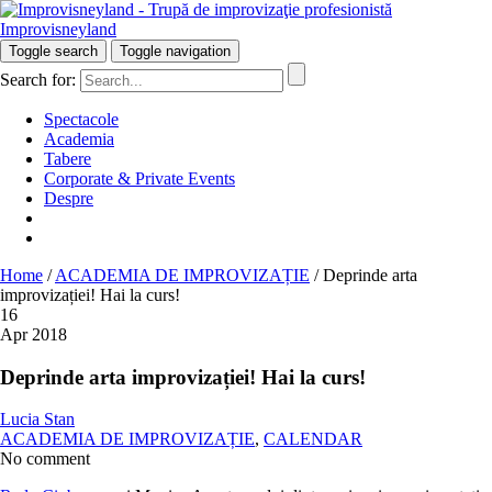
Improvisneyland
Râzi inteligent!
Toggle search
Toggle navigation
Search for:
Spectacole
Academia
Tabere
Corporate & Private Events
Despre
Home
/
ACADEMIA DE IMPROVIZAȚIE
/
Deprinde arta
improvizației! Hai la curs!
16
Apr 2018
Deprinde arta improvizației! Hai la curs!
Lucia Stan
ACADEMIA DE IMPROVIZAȚIE
,
CALENDAR
No comment