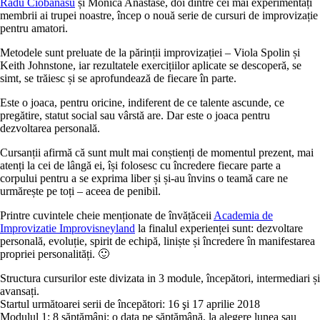
Radu Ciobanasu
și
Monica Anastase
, doi dintre cei mai experimentați
membrii ai trupei noastre, încep o nouă serie de cursuri de improvizație
pentru amatori.
Metodele sunt preluate de la părinții improvizației – Viola Spolin și
Keith Johnstone, iar rezultatele exercițiilor aplicate se descoperă, se
simt, se trăiesc și se aprofundează de fiecare în parte.
Este o joaca, pentru oricine, indiferent de ce talente ascunde, ce
pregătire, statut social sau vârstă are. Dar este o joaca pentru
dezvoltarea personală.
Cursanții afirmă că sunt mult mai conștienți de momentul prezent, mai
atenți la cei de lângă ei, își folosesc cu încredere fiecare parte a
corpului pentru a se exprima liber
și și-au învins o teamă care ne
urmărește pe toți – aceea de penibil.
Printre cuvintele cheie menționate de învățăceii
Academia de
Improvizatie Improvisneyland
la finalul experienței sunt: dezvoltare
personală, evoluție, spirit de echipă, liniște și încredere în manifestarea
propriei personalități. 🙂
Structura cursurilor este divizata in 3 module, începători, intermediari și
avansați.
Startul următoarei serii de începători: 16 şi 17 aprilie 2018
Modulul 1: 8 săptămâni; o data pe săptămână, la alegere lunea sau