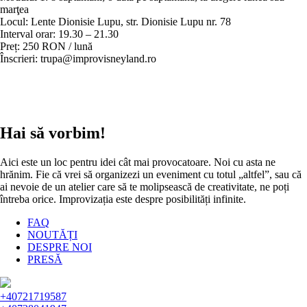
marţea
Locul: Lente Dionisie Lupu, str. Dionisie Lupu nr. 78
Interval orar: 19.30 – 21.30
Preț: 250 RON / lună
Înscrieri: trupa@improvisneyland.ro
Hai să vorbim!
Aici este un loc pentru idei cât mai provocatoare. Noi cu asta ne
hrănim. Fie că vrei să organizezi un eveniment cu totul „altfel”, sau că
ai nevoie de un atelier care să te molipsească de creativitate, ne poți
întreba orice. Improvizația este despre posibilități infinite.
FAQ
NOUTĂȚI
DESPRE NOI
PRESĂ
+40721719587