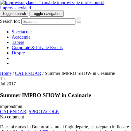
Improvisneyland
Râzi inteligent!
Toggle search
Toggle navigation
Search for:
Spectacole
Academia
Tabere
Corporate & Private Events
Despre
Home
/
CALENDAR
/
Summer IMPRO SHOW in Ceainarie
15
Jul 2017
Summer IMPRO SHOW in Ceainarie
improadmin
CALENDAR
,
SPECTACOLE
No comment
Daca ai ramas in Bucuresti si nu ai fugit departe, te asteptam in fiecare