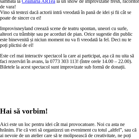
sâmbătă la
Ceainaria ARTea
la un show de improvizatie fresh, racoritor
de vara!
Vino să testezi dacă actorii intră vreodată în pană de idei și fii cât se
poate de sincer cu ei!
Improvisneyland creează scene de teatru spontan, uneori cu surle,
alteori cu trâmbițe sau pe acorduri de pian. Orice sugestie din public
este binevenită și niciun moment nu va fi vreodată la fel. Deci nu te
poți plictisi de el!
Este cel mai interactiv spectacol la care ai participat, așa că nu uita să
faci rezervări în avans, la 0773 303 113! (între orele 14.00 – 22.00).
Biletele la acest spectacol sunt improvizate sub formă de donații.
Hai să vorbim!
Aici este un loc pentru idei cât mai provocatoare. Noi cu asta ne
hrănim. Fie că vrei să organizezi un eveniment cu totul „altfel”, sau că
ai nevoie de un atelier care să te molipsească de creativitate, ne poți