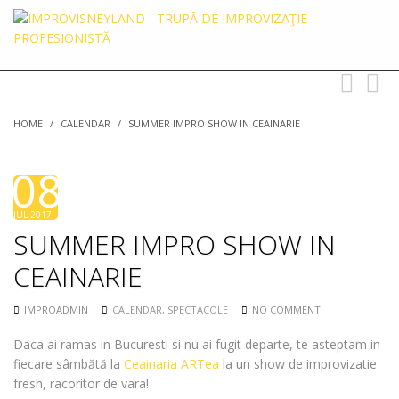
Toggle
Toggl
navigation
searc
HOME
/
CALENDAR
/
SUMMER IMPRO SHOW IN CEAINARIE
08
JUL 2017
SUMMER IMPRO SHOW IN
CEAINARIE
IMPROADMIN
CALENDAR
,
SPECTACOLE
NO COMMENT
Daca ai ramas in Bucuresti si nu ai fugit departe, te asteptam in
fiecare sâmbătă la
Ceainaria ARTea
la un show de improvizatie
fresh, racoritor de vara!