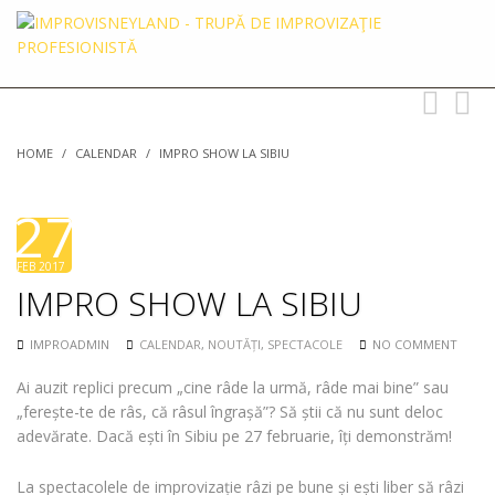
Toggle
Toggl
navigation
searc
HOME
/
CALENDAR
/
IMPRO SHOW LA SIBIU
27
FEB 2017
IMPRO SHOW LA SIBIU
IMPROADMIN
CALENDAR
,
NOUTĂȚI
,
SPECTACOLE
NO COMMENT
Ai auzit replici precum „cine râde la urmă, râde mai bine” sau
„ferește-te de râs, că râsul îngrașă”? Să știi că nu sunt deloc
adevărate. Dacă ești în Sibiu pe 27 februarie, îți demonstrăm!
La spectacolele de improvizație râzi pe bune și ești liber să râzi