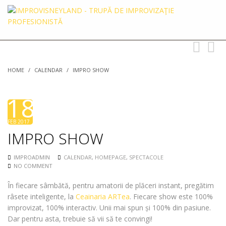
Toggle
Toggl
navigation
searc
HOME
/
CALENDAR
/
IMPRO SHOW
18
FEB 2017
IMPRO SHOW
IMPROADMIN
CALENDAR
,
HOMEPAGE
,
SPECTACOLE
NO COMMENT
În fiecare sâmbătă, pentru amatorii de plăceri instant, pregătim
râsete inteligente, la
Ceainaria ARTea
. Fiecare show este 100%
improvizat, 100% interactiv. Unii mai spun și 100% din pasiune.
Dar pentru asta, trebuie să vii să te convingi!