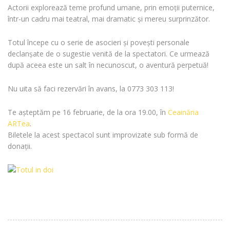
Actorii explorează teme profund umane, prin emoții puternice,
într-un cadru mai teatral, mai dramatic și mereu surprinzător.
Totul începe cu o serie de asocieri și povești personale
declanșate de o sugestie venită de la spectatori. Ce urmează
după aceea este un salt în necunoscut, o aventură perpetuă!
Nu uita să faci rezervări în avans, la 0773 303 113!
Te așteptăm pe 16 februarie, de la ora 19.00, în
Ceainăria
ARTea
.
Biletele la acest spectacol sunt improvizate sub formă de
donații.