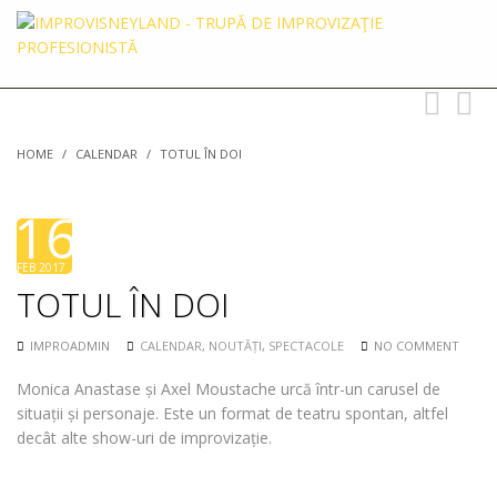
Toggle
Toggl
navigation
searc
HOME
/
CALENDAR
/
TOTUL ÎN DOI
16
FEB 2017
TOTUL ÎN DOI
IMPROADMIN
CALENDAR
,
NOUTĂȚI
,
SPECTACOLE
NO COMMENT
Monica Anastase și Axel Moustache urcă într-un carusel de
situații și personaje. Este un format de teatru spontan, altfel
decât alte show-uri de improvizație.