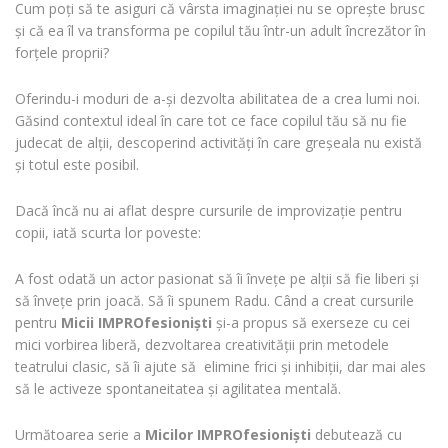
Cum poți să te asiguri că vârsta imaginației nu se oprește brusc
și că ea îl va transforma pe copilul tău într-un adult încrezător în
forțele proprii?
Oferindu-i moduri de a-și dezvolta abilitatea de a crea lumi noi.
Găsind contextul ideal în care tot ce face copilul tău să nu fie
judecat de alții, descoperind activități în care greșeala nu există
și totul este posibil.
Dacă încă nu ai aflat despre cursurile de improvizație pentru
copii, iată scurta lor poveste:
A fost odată un actor pasionat să îi învețe pe alții să fie liberi și
să învețe prin joacă. Să îi spunem Radu. Când a creat cursurile
pentru
Micii IMPROfesioniști
și-a propus să exerseze cu cei
mici vorbirea liberă, dezvoltarea creativității prin metodele
teatrului clasic, să îi ajute să elimine frici și inhibiții, dar mai ales
să le activeze spontaneitatea și agilitatea mentală.
Următoarea serie a
Micilor IMPROfesioniști
debutează cu