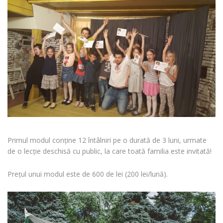
Primul modul conține 12 întâlniri pe o durată de 3 luni, urmate
de o lecție deschisă cu public, la care toată familia este invitată!
Prețul unui modul este de 600 de lei (200 lei/lună).