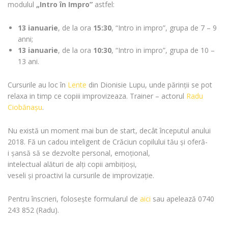
modulul
„Intro în Impro”
astfel:
13 ianuarie
, de la ora
15:30
, “Intro in impro”, grupa de 7 – 9
anni;
13 ianuarie
, de la ora
10:30
, “Intro in impro”, grupa de 10 –
13 ani.
Cursurile au loc în
Lente
din Dionisie Lupu, unde părinții se pot
relaxa in timp ce copiii improvizeaza. Trainer – actorul
Radu
Ciobănașu
.
Nu
există
un moment
mai
bun de start,
decât
începutul
anului
2018.
Fă
un cadou
inteligent
de
Crăciun
copilului
tău
și
oferă
-
i
șansă
să
se
dezvolte personal,
emoțional
,
intelectual
alături
de
alți
copii
ambițioși
,
veseli
și
proactivi
la
cursurile de
improvizație
.
Pentru înscrieri, folosește formularul de
aici
sau apelează 0740
243 852 (Radu).