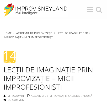
Toggle
Toggle
navigation
search
HOME
/
ACADEMIA DE IMPROVIZAȚIE
/
LECȚII DE IMAGINAȚIE PRIN
IMPROVIZAȚIE – MICII IMPROFESIONIȘTI
14
JAN 2017
LECȚII DE IMAGINAȚIE PRIN
IMPROVIZAȚIE – MICII
IMPROFESIONIȘTI
IMPROADMIN
ACADEMIA DE IMPROVIZAȚIE
,
CALENDAR
,
NOUTĂȚI
NO COMMENT