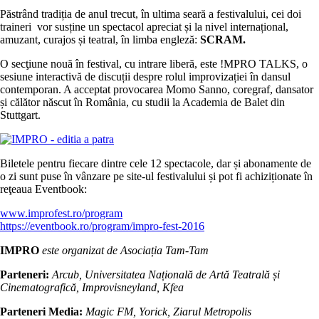
Păstrând tradiția de anul trecut, în ultima seară a festivalului, cei doi
traineri vor susține un spectacol apreciat și la nivel internațional,
amuzant, curajos și teatral, în limba engleză:
SCRAM.
O secţiune nouă în festival, cu intrare liberă, este !MPRO TALKS, o
sesiune interactivă de discuții despre rolul improvizației în dansul
contemporan. A acceptat provocarea Momo Sanno, coregraf, dansator
și călător născut în România, cu studii la Academia de Balet din
Stuttgart.
Biletele pentru fiecare dintre cele 12 spectacole, dar și abonamente de
o zi sunt puse în vânzare pe site-ul festivalului și pot fi achiziționate în
reţeaua Eventbook:
www.improfest.ro/program
https://eventbook.ro/program/impro-fest-2016
IMPRO
este organizat de Asociația Tam-Tam
Parteneri:
Arcub, Universitatea Națională de Artă Teatrală și
Cinematografică, Improvisneyland, Kfea
Parteneri Media:
Magic FM, Yorick, Ziarul Metropolis