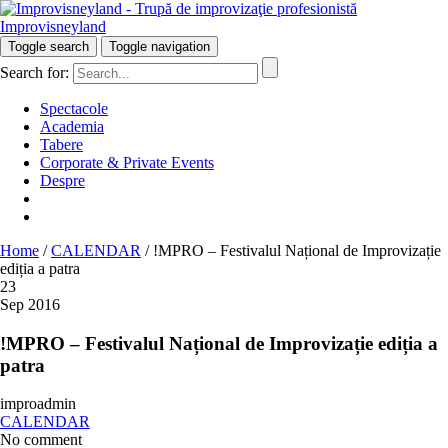
Improvisneyland
Râzi inteligent!
Toggle search
Toggle navigation
Search for:
Spectacole
Academia
Tabere
Corporate & Private Events
Despre
Home
/
CALENDAR
/
!MPRO – Festivalul Național de Improvizație
ediția a patra
23
Sep 2016
!MPRO – Festivalul Național de Improvizație ediția a
patra
improadmin
CALENDAR
No comment