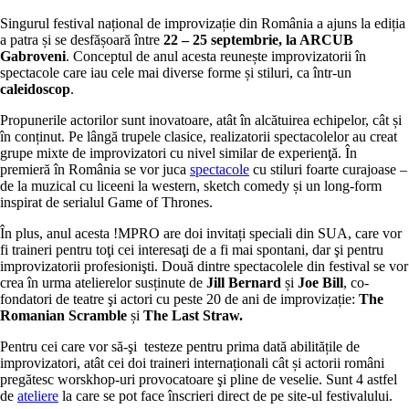
Singurul festival național de improvizație din România a ajuns la ediția
a patra și se desfășoară între
22 – 25 septembrie, la ARCUB
Gabroveni
. Conceptul de anul acesta reunește improvizatorii în
spectacole care iau cele mai diverse forme și stiluri, ca într-un
caleidoscop
.
Propunerile actorilor sunt inovatoare, atât în alcătuirea echipelor, cât și
în conținut. Pe lângă trupele clasice, realizatorii spectacolelor au creat
grupe mixte de improvizatori cu nivel similar de experienţă. În
premieră în România se vor juca
spectacole
cu stiluri foarte curajoase –
de la muzical cu liceeni la western, sketch comedy și un long-form
inspirat de serialul Game of Thrones.
În plus, anul acesta !MPRO are doi invitați speciali din SUA, care vor
fi traineri pentru toţi cei interesaţi de a fi mai spontani, dar şi pentru
improvizatorii profesionişti. Două dintre spectacolele din festival se vor
crea în urma atelierelor susținute de
Jill Bernard
și
Joe Bill
, co-
fondatori de teatre şi actori cu peste 20 de ani de improvizație:
The
Romanian Scramble
și
The Last Straw.
Pentru cei care vor să-şi testeze pentru prima dată abilitățile de
improvizatori, atât cei doi traineri internaționali cât și actorii români
pregătesc worskhop-uri provocatoare şi pline de veselie. Sunt 4 astfel
de
ateliere
la care se pot face înscrieri direct de pe site-ul festivalului.