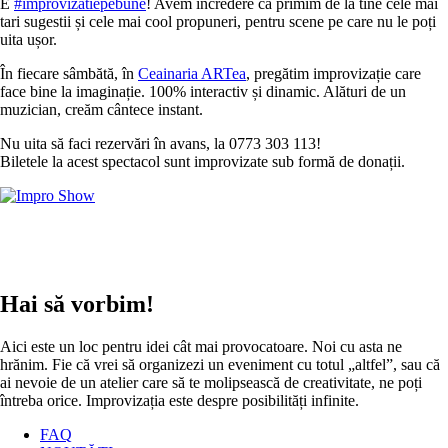
E
#improvizatiepebune
! Avem încredere că primim de la tine cele mai
tari sugestii și cele mai cool propuneri, pentru scene pe care nu le poți
uita ușor.
În fiecare sâmbătă, în
Ceainaria ARTea
, pregătim improvizație care
face bine la imaginație. 100% interactiv și dinamic. Alături de un
muzician, creăm cântece instant.
Nu uita să faci rezervări în avans, la 0773 303 113!
Biletele la acest spectacol sunt improvizate sub formă de donații.
Hai să vorbim!
Aici este un loc pentru idei cât mai provocatoare. Noi cu asta ne
hrănim. Fie că vrei să organizezi un eveniment cu totul „altfel”, sau că
ai nevoie de un atelier care să te molipsească de creativitate, ne poți
întreba orice. Improvizația este despre posibilități infinite.
FAQ